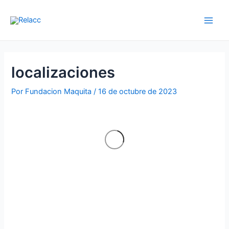
Ir
Main
al
Men
contenido
localizaciones
Por
Fundacion Maquita
/
16 de octubre de 2023