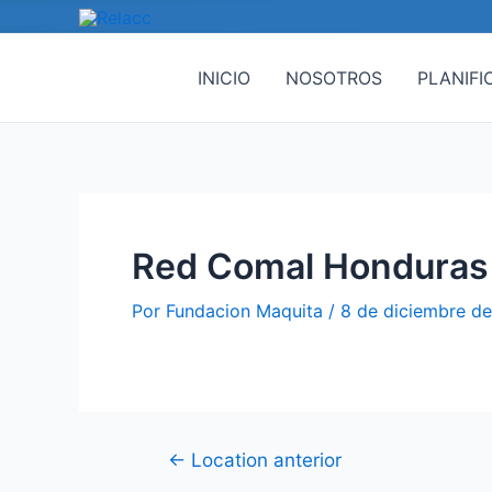
Ir
Navegación
al
de
contenido
entradas
INICIO
NOSOTROS
PLANIFI
Red Comal Honduras
Por
Fundacion Maquita
/
8 de diciembre d
←
Location anterior