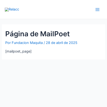
Ir
Main
al
Men
contenido
Página de MailPoet
Por
Fundacion Maquita
/
28 de abril de 2025
[mailpoet_page]